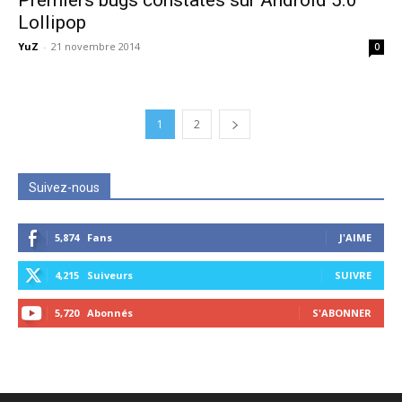
Premiers bugs constatés sur Android 5.0
Lollipop
YuZ
-
21 novembre 2014
0
1
2
Suivez-nous
5,874
Fans
J'AIME
4,215
Suiveurs
SUIVRE
5,720
Abonnés
S'ABONNER