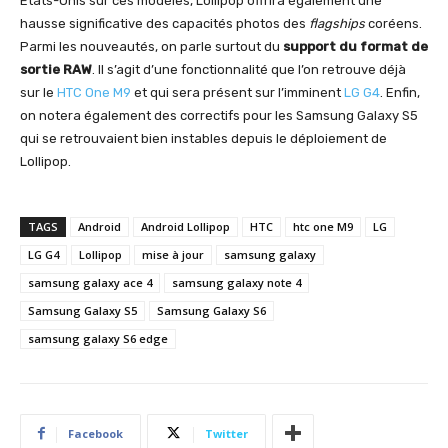
Etats-Unis sur ces modèles, Lollipop offrira également une
hausse significative des capacités photos des
flagships
coréens.
Parmi les nouveautés, on parle surtout du
support du format de
sortie RAW
. Il s’agit d’une fonctionnalité que l’on retrouve déjà
sur le
HTC One M9
et qui sera présent sur l’imminent
LG G4
. Enfin,
on notera également des correctifs pour les Samsung Galaxy S5
qui se retrouvaient bien instables depuis le déploiement de
Lollipop.
TAGS
Android
Android Lollipop
HTC
htc one M9
LG
LG G4
Lollipop
mise à jour
samsung galaxy
samsung galaxy ace 4
samsung galaxy note 4
Samsung Galaxy S5
Samsung Galaxy S6
samsung galaxy S6 edge
Facebook
Twitter