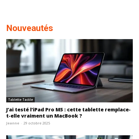
Nouveautés
Tablette Tactile
J’ai testé l’iPad Pro M5 : cette tablette remplace-
t-elle vraiment un MacBook ?
Jeanne
-
29 octobre 2025