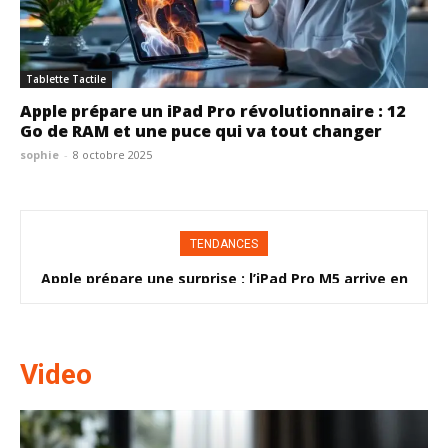
Tablette Tactile
Apple prépare un iPad Pro révolutionnaire : 12
Go de RAM et une puce qui va tout changer
sophie
-
8 octobre 2025
TENDANCES
Apple prépare une surprise : l’iPad Pro M5 arrive en
Cette tablette + IA va révolutionner votre créativité
(vous ne pourrez plus vous en passer)
secret (et ça change tout)
Video