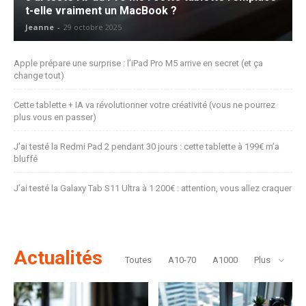
t-elle vraiment un MacBook ?
Jeanne
-
29 octobre 2025
Apple prépare une surprise : l’iPad Pro M5 arrive en secret (et ça
change tout)
Cette tablette + IA va révolutionner votre créativité (vous ne pourrez
plus vous en passer)
J’ai testé la Redmi Pad 2 pendant 30 jours : cette tablette à 199€ m’a
bluffé
J’ai testé la Galaxy Tab S11 Ultra à 1 200€ : attention, vous allez craquer
Actualités
Toutes
A10-70
A1000
Plus