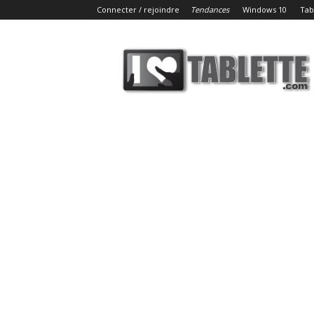
Connecter / rejoindre
Tendances
Windows 10
Tab
iLoveTablette.com