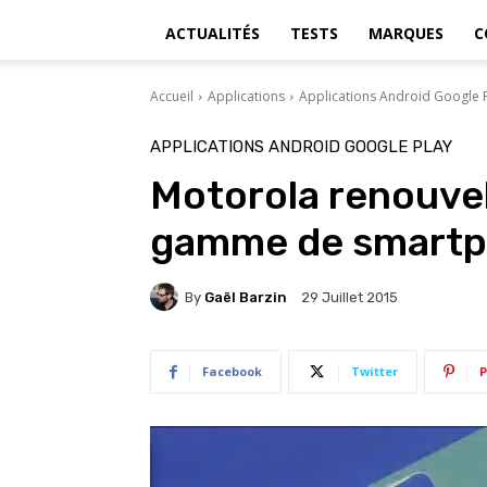
ACTUALITÉS
TESTS
MARQUES
C
Accueil
Applications
Applications Android Google 
APPLICATIONS ANDROID GOOGLE PLAY
Motorola renouvel
gamme de smart
By
Gaël Barzin
29 Juillet 2015
Facebook
Twitter
P