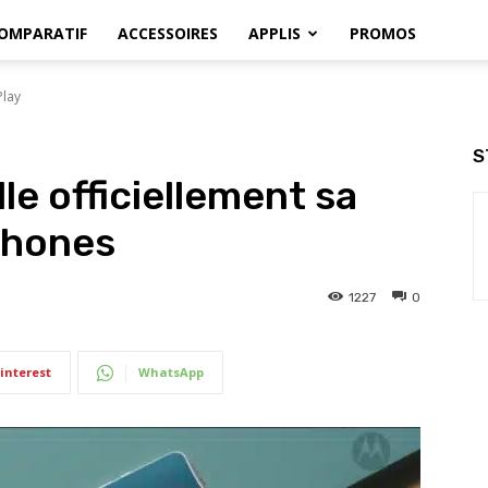
OMPARATIF
ACCESSOIRES
APPLIS
PROMOS
Play
S
le officiellement sa
phones
1227
0
interest
WhatsApp