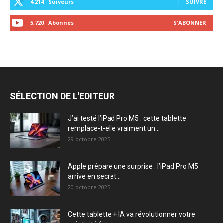
4,214
Suiveurs
SUIVRE
5,720
Abonnés
S'ABONNER
SÉLECTION DE L'EDITEUR
J’ai testé l’iPad Pro M5 : cette tablette
remplace-t-elle vraiment un...
29 octobre 2025
Apple prépare une surprise : l’iPad Pro M5
arrive en secret...
20 octobre 2025
Cette tablette + IA va révolutionner votre