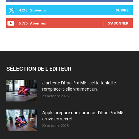
4,215
Suiveurs
SUIVRE
5,720
Abonnés
S'ABONNER
SÉLECTION DE L'EDITEUR
J’ai testé l’iPad Pro M5 : cette tablette
remplace-t-elle vraiment un...
29 octobre 2025
Apple prépare une surprise : l’iPad Pro M5
arrive en secret...
20 octobre 2025