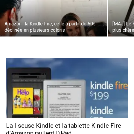
Amazon : la Kindle Fire, celle à partir de 60€,
[MAJ] Le K
déclinée en plusieurs coloris
plus chère
La liseuse Kindle et la tablette Kindle Fire
d’Amazon raillent l’iPad...