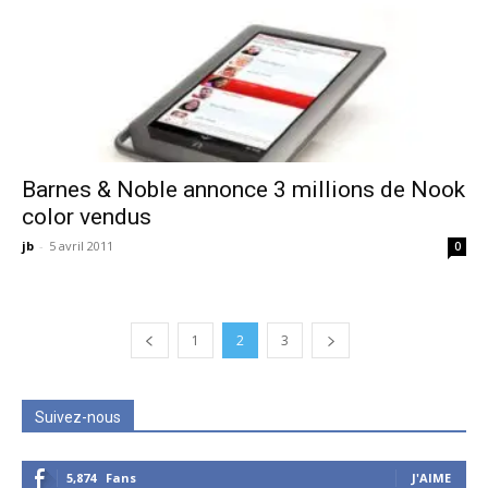
Barnes & Noble annonce 3 millions de Nook
color vendus
jb
-
5 avril 2011
0
1
2
3
Suivez-nous
5,874
Fans
J'AIME