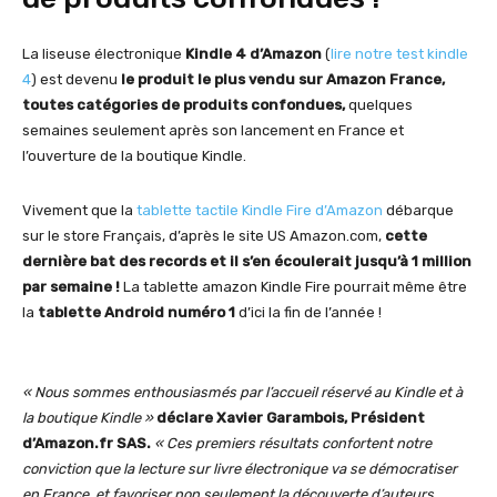
La liseuse électronique
Kindle 4 d’Amazon
(
lire notre test kindle
4
) est devenu
le produit le plus vendu sur Amazon France,
toutes catégories de produits confondues,
quelques
semaines seulement après son lancement en France et
l’ouverture de la boutique Kindle.
Vivement que la
tablette tactile Kindle Fire d’Amazon
débarque
sur le store Français, d’après le site US Amazon.com,
cette
dernière bat des records et il s’en écoulerait jusqu’à 1 million
par semaine !
La tablette amazon Kindle Fire pourrait même être
la
tablette Android numéro 1
d’ici la fin de l’année !
« Nous sommes enthousiasmés par l’accueil réservé au Kindle et à
la boutique Kindle »
déclare Xavier Garambois, Président
d’Amazon.fr SAS.
« Ces premiers résultats confortent notre
conviction que la lecture sur livre électronique va se démocratiser
en France, et favoriser non seulement la découverte d’auteurs