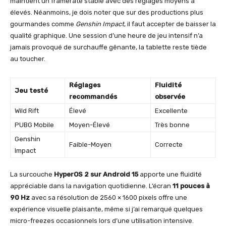
maintient un framerate stable avec des réglages moyens à
élevés. Néanmoins, je dois noter que sur des productions plus
gourmandes comme
Genshin Impact
, il faut accepter de baisser la
qualité graphique. Une session d’une heure de jeu intensif n’a
jamais provoqué de surchauffe gênante, la tablette reste tiède
au toucher.
Réglages
Fluidité
Jeu testé
recommandés
observée
Wild Rift
Élevé
Excellente
PUBG Mobile
Moyen-Élevé
Très bonne
Genshin
Faible-Moyen
Correcte
Impact
La surcouche
HyperOS 2 sur Android 15
apporte une fluidité
appréciable dans la navigation quotidienne. L’écran
11 pouces à
90 Hz
avec sa résolution de 2560 × 1600 pixels offre une
expérience visuelle plaisante, même si j’ai remarqué quelques
micro-freezes occasionnels lors d’une utilisation intensive.