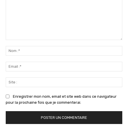
Commenter
:
No
:*
Ema
:*
Sit
:
Enregistrer mon nom, email et site web dans ce navigateur
pour la prochaine fois que je commenterai.