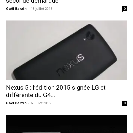
seconde démarque
Gaël Barzin
-
13 juillet 2015
0
Nexus 5 : l’édition 2015 signée LG et
différente du G4...
Gaël Barzin
-
6 juillet 2015
0