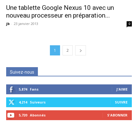
Une tablette Google Nexus 10 avec un
nouveau processeur en préparation...
jb
-
23 janvier 2013
0
1
2
Suivez-nous
5,874
Fans
J'AIME
4,214
Suiveurs
SUIVRE
5,720
Abonnés
S'ABONNER