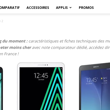
OMPARATIF
ACCESSOIRES
APPLIS
PROMOS
e 2
ng du moment :
caractéristiques et fiches techniques des m
eter moins cher
avec note comparateur dédié, accédez dir
n France !