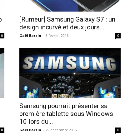
b
[Rumeur] Samsung Galaxy S7 : un
design incurvé et deux jours...
Gaël Barzin
-
8 février 2016
0
0
Samsung pourrait présenter sa
première tablette sous Windows
10 lors du...
Gaël Barzin
-
29 décembre 2015
0
0