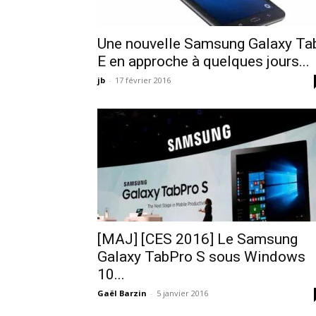
Une nouvelle Samsung Galaxy Ta
E en approche à quelques jours...
jb
-
17 février 2016
[MAJ] [CES 2016] Le Samsung
Galaxy TabPro S sous Windows
10...
Gaël Barzin
-
5 janvier 2016