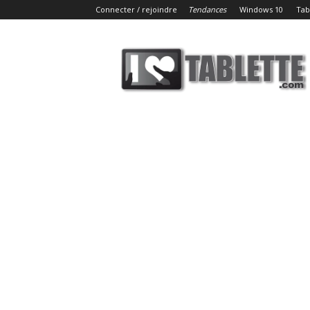
Connecter / rejoindre
Tendances
Windows 10
Tab
iLoveTablette.com