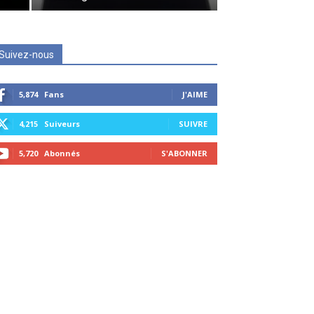
Suivez-nous
5,874
Fans
J'AIME
4,215
Suiveurs
SUIVRE
5,720
Abonnés
S'ABONNER