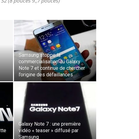
 S2 (8 pouces 9.,7 pouces)
Samsung stoppe la
commercialisation du Galaxy
Note 7 et continue de chercher
l’origine des défaillances
Galaxy Note 7 : une première
tte
vidéo « teaser » diffusé par
Samsung