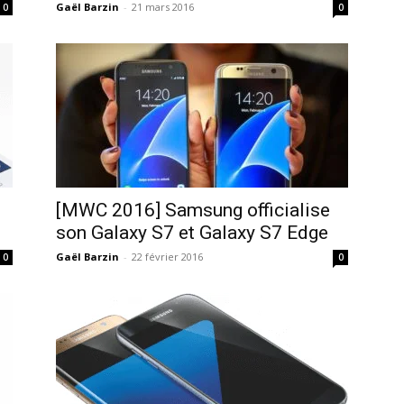
Gaël Barzin
-
21 mars 2016
0
0
[MWC 2016] Samsung officialise
son Galaxy S7 et Galaxy S7 Edge
Gaël Barzin
-
22 février 2016
0
0