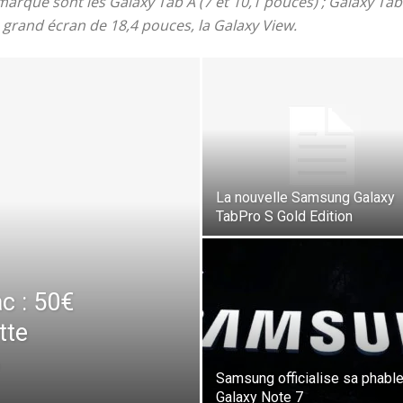
arque sont les Galaxy Tab A (7 et 10,1 pouces) ; Galaxy Tab
grand écran de 18,4 pouces, la Galaxy View.
La nouvelle Samsung Galaxy
TabPro S Gold Edition
c : 50€
tte
Samsung officialise sa phable
Galaxy Note 7