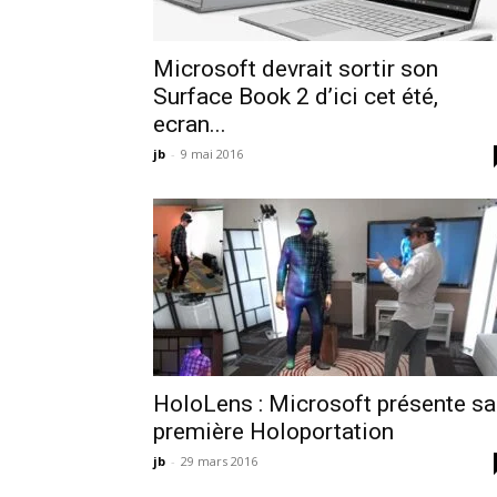
Microsoft devrait sortir son
Surface Book 2 d’ici cet été,
ecran...
jb
-
9 mai 2016
HoloLens : Microsoft présente sa
première Holoportation
jb
-
29 mars 2016