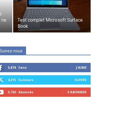
le
à ne
Test complet Microsoft Surface
Book
Suivez-nous
5,874
Fans
J'AIME
4,215
Suiveurs
SUIVRE
5,720
Abonnés
S'ABONNER