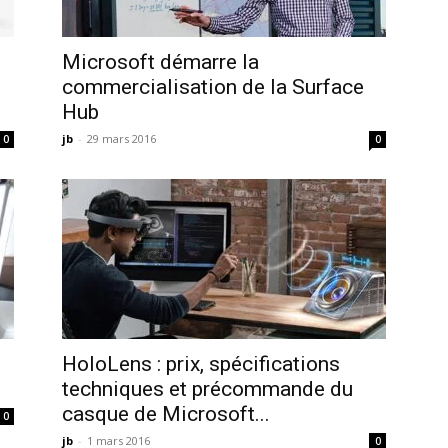
Microsoft démarre la
commercialisation de la Surface
Hub
jb
-
29 mars 2016
0
0
HoloLens : prix, spécifications
techniques et précommande du
casque de Microsoft...
0
jb
-
1 mars 2016
0