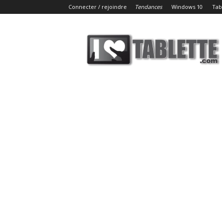
Connecter / rejoindre
Tendances
Windows 10
Tab
iLoveTablette.com