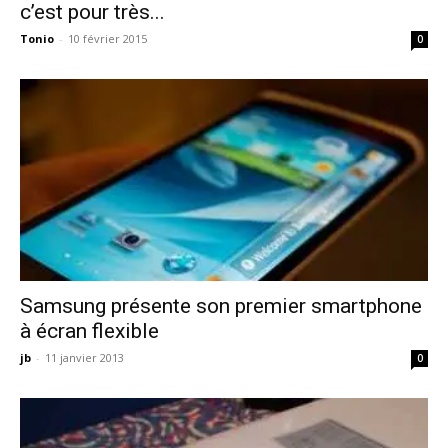
c’est pour très...
Tonio
-
10 février 2015
0
Samsung présente son premier smartphone
à écran flexible
jb
-
11 janvier 2013
0