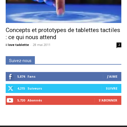
Concepts et prototypes de tablettes tactiles
: ce qui nous attend
i love tablette
-
28 mai 2011
2
Suivez-nous
5,874
Fans
J'AIME
4,215
Suiveurs
SUIVRE
5,720
Abonnés
S'ABONNER