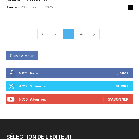
Tonio
-
29 septembre 2025
0
2
3
4
Suivez-nous
5,874
Fans
J'AIME
4,215
Suiveurs
SUIVRE
5,720
Abonnés
S'ABONNER
SÉLECTION DE L'EDITEUR