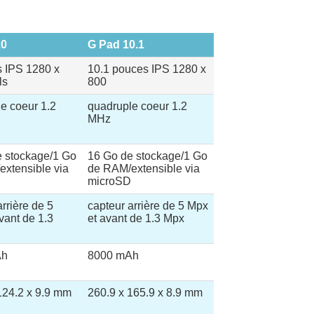
.0
G Pad 10.1
 IPS 1280 x
10.1 pouces IPS 1280 x
ls
800
e coeur 1.2
quadruple coeur 1.2
MHz
e stockage/1 Go
16 Go de stockage/1 Go
xtensible via
de RAM/extensible via
microSD
arrière de 5
capteur arrière de 5 Mpx
vant de 1.3
et avant de 1.3 Mpx
Ah
8000 mAh
124.2 x 9.9 mm
260.9 x 165.9 x 8.9 mm