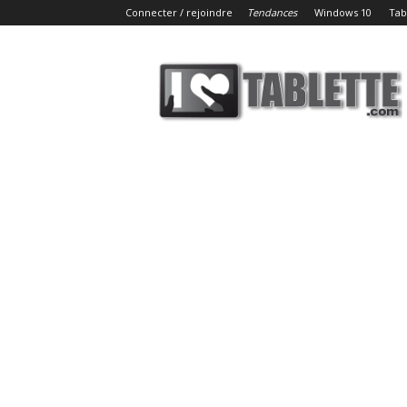
Connecter / rejoindre
Tendances
Windows 10
Tab
iLoveTablette.com