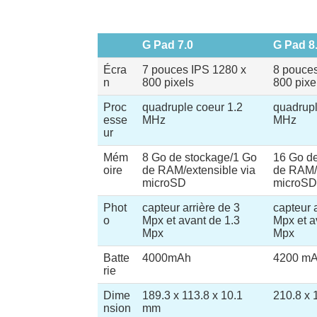
G Pad 7.0
G Pad 8
Écra
7 pouces IPS 1280 x
8 pouces
n
800 pixels
800 pixe
Proc
quadruple coeur 1.2
quadrupl
esse
MHz
MHz
ur
Mém
8 Go de stockage/1 Go
16 Go d
oire
de RAM/extensible via
de RAM/e
microSD
microSD
Phot
capteur arrière de 3
capteur 
o
Mpx et avant de 1.3
Mpx et a
Mpx
Mpx
Batte
4000mAh
4200 m
rie
Dime
189.3 x 113.8 x 10.1
210.8 x 
nsion
mm