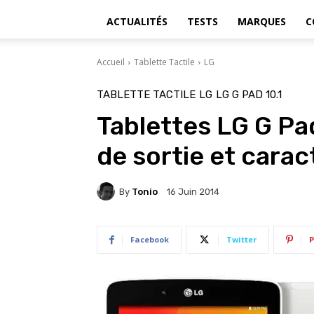
ACTUALITÉS
TESTS
MARQUES
C
Accueil
Tablette Tactile
LG
TABLETTE TACTILE
LG
LG G PAD 10.1
Tablettes LG G Pad 
de sortie et cara
By
Tonio
16 Juin 2014
Facebook
Twitter
P