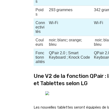
s
Poid
293 grammes
342 gra
s
Conn
Wi-Fi
Wi-Fi
ectivi
tés
Coul
noir; blanc; orange;
noir; bl
eurs
bleu
bleu
Fonc
QPair 2.0 ; Smart
QPair 2.
tionn
Keyboard ; Knock Code
Keyboar
alités
Une V2 de la fonction QPair 
et Tablettes selon LG
Les nouvelles tablettes seront équipées de la