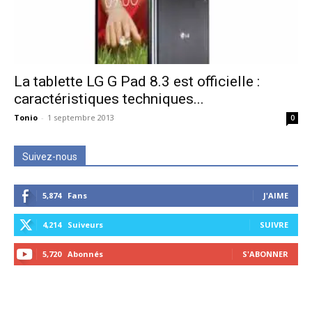
La tablette LG G Pad 8.3 est officielle :
caractéristiques techniques...
Tonio
-
1 septembre 2013
0
Suivez-nous
5,874
Fans
J'AIME
4,214
Suiveurs
SUIVRE
5,720
Abonnés
S'ABONNER