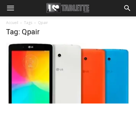
Accueil
Tags
Qpair
Tag: Qpair