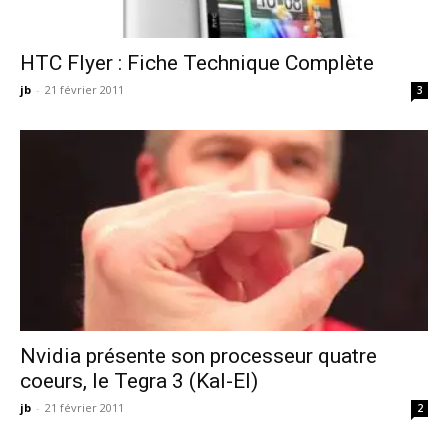
HTC Flyer : Fiche Technique Complète
jb
-
21 février 2011
3
Nvidia présente son processeur quatre
coeurs, le Tegra 3 (Kal-El)
jb
-
21 février 2011
2