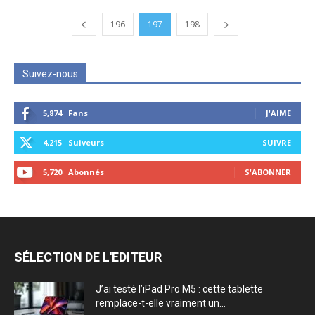
196
197
198
Suivez-nous
5,874
Fans
J'AIME
4,215
Suiveurs
SUIVRE
5,720
Abonnés
S'ABONNER
SÉLECTION DE L'EDITEUR
J’ai testé l’iPad Pro M5 : cette tablette
remplace-t-elle vraiment un...