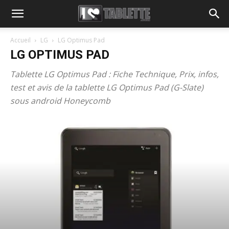
Accueil
LG
LG Optimus Pad
LG OPTIMUS PAD
Tablette LG Optimus Pad : Fiche Technique, Prix, infos,
test et avis de la tablette LG Optimus Pad (G-Slate)
sous android Honeycomb