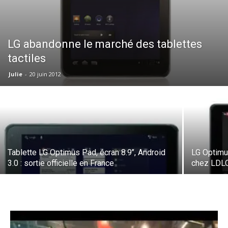
LG abandonne le marché des tablettes
tactiles
Julie
-
20 juin 2012
Tablette LG Optimus Pad, écran 8.9’’, Android
LG Optimu
3.0 : sortie officielle en France
chez LDLC