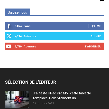
Suivez-nous
5,874
Fans
J'AIME
4,214
Suiveurs
SUIVRE
5,720
Abonnés
S'ABONNER
SÉLECTION DE L'EDITEUR
J’ai testé l’iPad Pro M5 : cette tablette
remplace-t-elle vraiment un...
29 octobre 2025