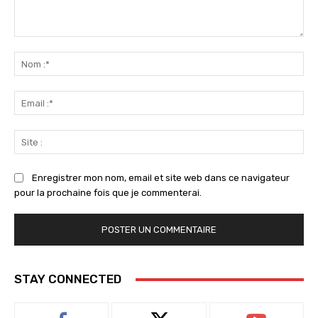
Commenter
:
No
:*
Ema
:*
Sit
:
Enregistrer mon nom, email et site web dans ce navigateur
pour la prochaine fois que je commenterai.
STAY CONNECTED