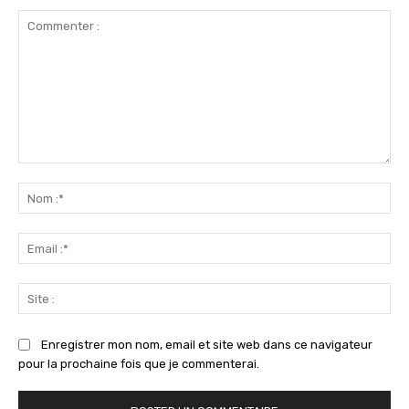
Commenter
:
No
:*
Ema
:*
Sit
:
Enregistrer mon nom, email et site web dans ce navigateur
pour la prochaine fois que je commenterai.