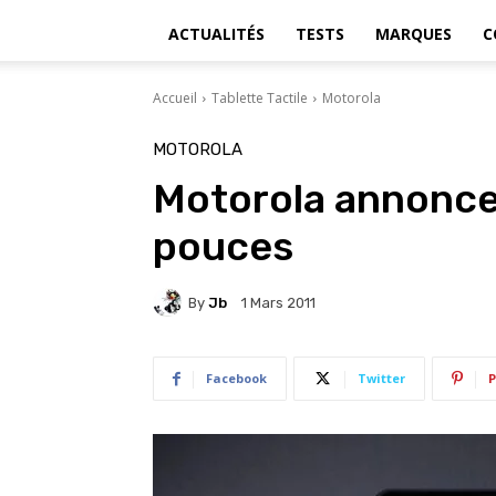
ACTUALITÉS
TESTS
MARQUES
C
Accueil
Tablette Tactile
Motorola
MOTOROLA
Motorola annonce 
pouces
By
Jb
1 Mars 2011
Facebook
Twitter
P