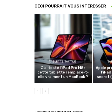
CECI POURRAIT VOUS INTÉRESSER
TABLETTE TACTILE
TA
J’ai testé l’iPad Pro M5 :
Apple pr
cette tablette remplace-t-
l’iPad
elle vraiment un MacBook ?
secret (