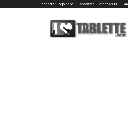
Connecter / rejoindre
Tendances
Windows 10
Tab
iLoveTablette.com