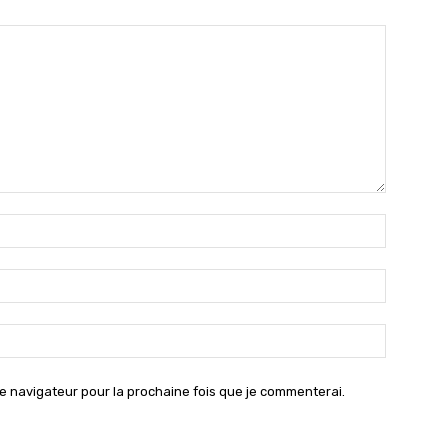
Nom
:*
Email
:*
Site
:
e navigateur pour la prochaine fois que je commenterai.