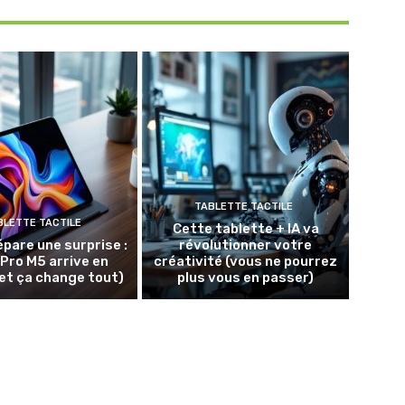
TABLETTE TACTILE
BLETTE TACTILE
Cette tablette + IA va
épare une surprise :
révolutionner votre
 Pro M5 arrive en
créativité (vous ne pourrez
et ça change tout)
plus vous en passer)