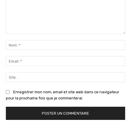
Commenter
:
No
:*
Ema
:*
Sit
:
Enregistrer mon nom, email et site web dans ce navigateur
pour la prochaine fois que je commenterai.