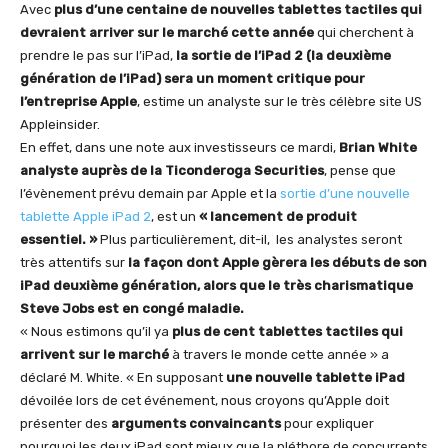
Avec
plus d’une centaine de nouvelles tablettes tactiles qui
devraient arriver sur le marché cette année
qui cherchent à
prendre le pas sur l’iPad,
la sortie de l’iPad 2 (la deuxième
génération de l’iPad) sera un moment critique pour
l’entreprise Apple
, estime un analyste sur le très célèbre site US
Appleinsider.
En effet, dans une note aux investisseurs ce mardi,
Brian White
analyste auprès de la Ticonderoga Securities
, pense que
l’évènement prévu demain par Apple et la
sortie d’une nouvelle
tablette Apple iPad 2
, est un
« lancement de produit
essentiel. »
Plus particulièrement, dit-il, les analystes seront
très attentifs sur
la façon dont Apple gèrera les débuts de son
iPad deuxième génération, alors que le très charismatique
Steve Jobs est en congé maladie.
« Nous estimons qu’il ya
plus de cent tablettes tactiles qui
arrivent sur le marché
à travers le monde cette année » a
déclaré M. White. « En supposant
une nouvelle tablette iPad
dévoilée lors de cet événement, nous croyons qu’Apple doit
présenter des
arguments convaincants
pour expliquer
pourquoi les deux iPad sont mieux que la pléthore de concurrents