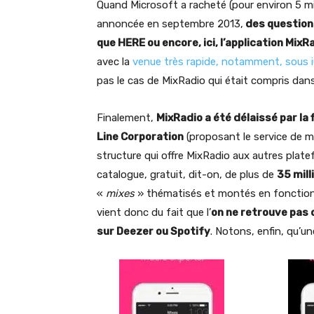
Quand Microsoft a racheté (pour environ 5 mill
annoncée en septembre 2013,
des questions
que HERE ou encore, ici, l’application MixR
avec la
venue très rapide, notamment, sous 
pas le cas de MixRadio qui était compris dan
Finalement,
MixRadio a été délaissé par l
Line Corporation
(proposant le service de me
structure qui offre MixRadio aux autres plat
catalogue, gratuit, dit-on, de plus de
35 mil
«
mixes
» thématisés et montés en fonction des
vient donc du fait que l’
on ne retrouve pas 
sur Deezer ou Spotify
. Notons, enfin, qu’