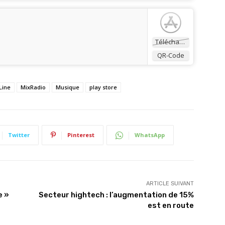
Télécharger
QR-Code
Line
MixRadio
Musique
play store
Twitter
Pinterest
WhatsApp
ARTICLE SUIVANT
e »
Secteur hightech : l’augmentation de 15%
est en route