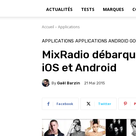
ACTUALITÉS
TESTS
MARQUES
C
Accueil
Applications
APPLICATIONS
APPLICATIONS ANDROID GO
MixRadio débarque
iOS et Android
By
Gaël Barzin
21 Mai 2015
Facebook
Twitter
P