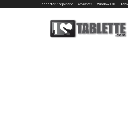
Connecter / rejoindre
Tendances
Windows 10
Tabl
iLoveTablette.com