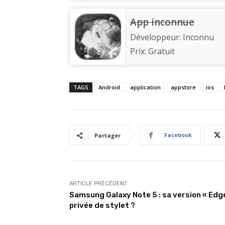
App inconnue
Développeur:
Inconnu
Prix:
Gratuit
TAGS
Android
application
appstore
ios
Facebook
Partager
ARTICLE PRÉCÉDENT
Samsung Galaxy Note 5 : sa version « Edg
privée de stylet ?