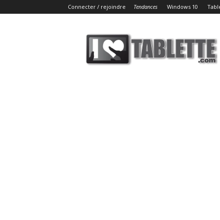
Connecter / rejoindre
Tendances
Windows 10
Tabl
iLoveTablette.com