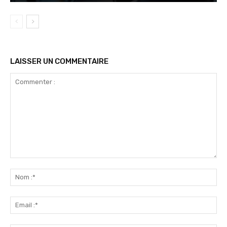
LAISSER UN COMMENTAIRE
Commenter
:
No
:*
Ema
:*