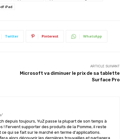
pdf iPad
Twitter
Pinterest
WhatsApp
ARTICLE SUIVANT
Microsoft va diminuer le prix de sa tablette
Surface Pro
m/
ch depuis toujours, YuZ passe la plupart de son temps à
s ! Fervent supporter des produits de la Pomme, il reste
ce qui se fait sur le marché en terme d'applications.
 fera alors découvrir les dernières trouvailles et partagera