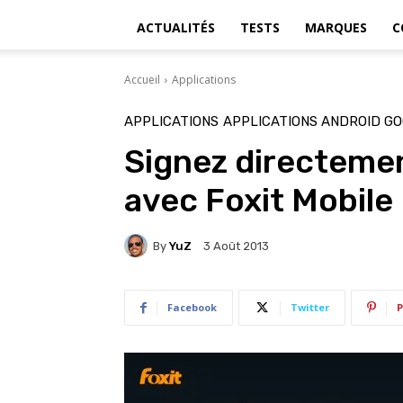
ACTUALITÉS
TESTS
MARQUES
C
Accueil
Applications
APPLICATIONS
APPLICATIONS ANDROID GO
Signez directeme
avec Foxit Mobile
By
YuZ
3 Août 2013
Facebook
Twitter
P