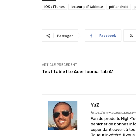
iOS / iTunes
lecteur pdf tablette
pdf android
Facebook
Partager
ARTICLE PRÉCÉDENT
Test tablette Acer Iconia Tab A1
YuZ
https://www.yoannuzan.co
Fan de produits High-Te
dénicher de bonnes info
cependant ouvert à tout 
Joueur invétéré, il vous