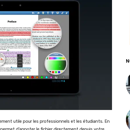
N
ment utile pour les professionnels et les étudiants. En
F permet d’annoter le fichier directement depuis votre