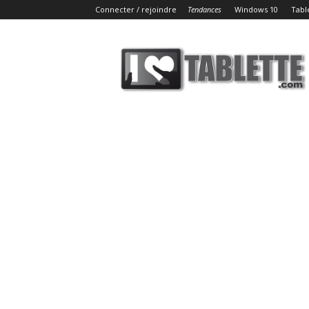
Connecter / rejoindre
Tendances
Windows 10
Tabl
iLoveTablette.com