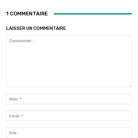
1 COMMENTAIRE
LAISSER UN COMMENTAIRE
Commenter
:
No
:*
Ema
:*
Sit
: