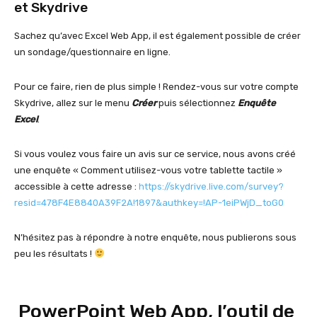
et Skydrive
Sachez qu’avec Excel Web App, il est également possible de créer
un sondage/questionnaire en ligne.
Pour ce faire, rien de plus simple ! Rendez-vous sur votre compte
Skydrive, allez sur le menu
Créer
puis sélectionnez
Enquête
Excel
.
Si vous voulez vous faire un avis sur ce service, nous avons créé
une enquête « Comment utilisez-vous votre tablette tactile »
accessible à cette adresse :
https://skydrive.live.com/
survey?
resid=478F4E8840A39F2A!
1897&authkey=!AP-1eiPWjD_toG0
N’hésitez pas à répondre à notre enquête, nous publierons sous
peu les résultats !
PowerPoint Web App, l’outil de