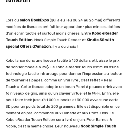
Amazon
Lors du
salon BookExpo
(qui a eu lieu du 24 au 26 mai) différents
modèles de liseuses ont fait leur apparition : plus minces, dotées
d’un écran tactile et surtout moins chères. Entre
Kobo eReader
Touch Edition
, Nook Simple Touch Reader et
Kindle 3G with
special Offers d’Amazon
, il y a du choix !
Kobo lance donc une liseuse tactile à 130 dollars et baisse le prix
de son 1er modèle à 99$. Le Kobo eReader Touch est muni d’une
technologie tactile infrarouge pour donner l’impression au lecteur
de tourner les pages, comme un vrai livre ; c’est l’effet « Real
Touch ». Cette liseuse adopte un écran Pearl 6 pouces e-ink avec
16 niveaux de gris, ainsi qu’un clavier virtuel et le Wi-Fi. Enfin, elle
peut faire tneir jusqu’à 1 000 e-books et 30 000 avvec une carte
SD pour un poids total de 200 grammes. Elle est disponible en ce
moment en pré-commande aux Canada et aux Etats-Unis. Le
Kobo eReader Touch Edition sera livré en juin. Pour Barnes &
Noble, c’est la même chose. Leur nouveau
Nook Simple Touch