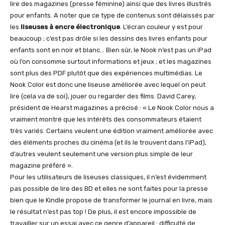
lire des magazines (presse féminine) ainsi que des livres illustrés
pour enfants. A noter que ce type de contenus sont délaissés par
les
liseuses à encre électronique
. L’écran couleur y est pour
beaucoup ; c’est pas drôle si les dessins des livres enfants pour
enfants sont en noir et blanc… Bien sûr, le Nook n’est pas un iPad
où l’on consomme surtout informations et jeux ; et les magazines
sont plus des PDF plutôt que des expériences multimédias. Le
Nook Color est donc une liseuse améliorée avec lequel on peut
lire (cela va de soi), jouer ou regarder des films. David Carey,
président de Hearst magazines a précisé : « Le Nook Color nous a
vraiment montré que les intérêts des consommateurs étaient
très variés. Certains veulent une édition vraiment améliorée avec
des éléments proches du cinéma (et ils le trouvent dans l’iPad),
d’autres veulent seulement une version plus simple de leur
magazine préféré ».
Pour les utilisateurs de liseuses classiques, il n’est évidemment
pas possible de lire des BD et elles ne sont faites pour la presse
bien que le Kindle propose de transformer le journal en livre, mais
le résultat n’est pas top ! De plus, il est encore impossible de
travailler sur un essai avec ce genre d’appareil : difficulté de