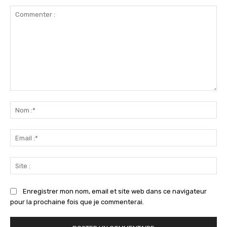
Commenter
:
No
:*
Ema
:*
Sit
:
Enregistrer mon nom, email et site web dans ce navigateur
pour la prochaine fois que je commenterai.