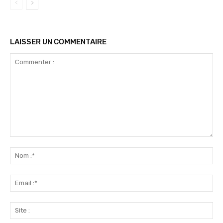
LAISSER UN COMMENTAIRE
Commenter
:
No
:*
Ema
:*
Sit
: