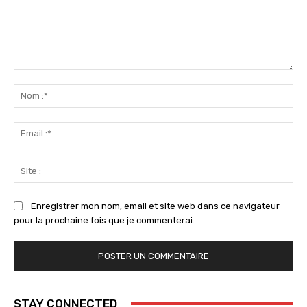
Commenter
:
No
:*
Ema
:*
Sit
:
Enregistrer mon nom, email et site web dans ce navigateur
pour la prochaine fois que je commenterai.
STAY CONNECTED