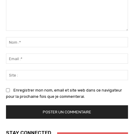
Commenter
:
No
:*
Ema
:*
Sit
:
Enregistrer mon nom, email et site web dans ce navigateur
pour la prochaine fois que je commenterai.
STAY CONNECTED