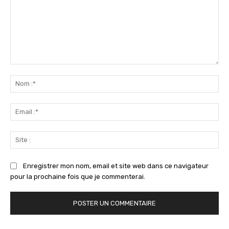
Commenter
:
No
:*
Ema
:*
Sit
:
Enregistrer mon nom, email et site web dans ce navigateur
pour la prochaine fois que je commenterai.