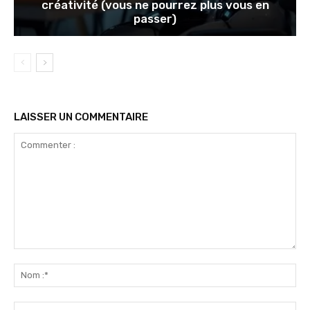
créativité (vous ne pourrez plus vous en
passer)
LAISSER UN COMMENTAIRE
Commenter
:
No
:*
Ema