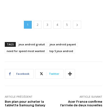
1
2
3
4
5
TAGS
jeux android gratuit
jeux android payant
need for speed most wanted
top 5 jeux android
Facebook
Twitter
ARTICLE PRÉCÉDENT
ARTICLE SUIVANT
Bon plan pour acheter la
Acer France confirme
tablette Samsung Galaxy
l’arrivée de deux nouvelles