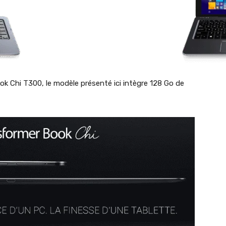
k Chi T300, le modèle présenté ici intègre 128 Go de