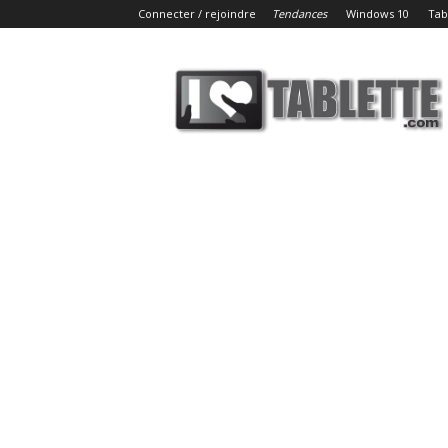
Connecter / rejoindre
Tendances
Windows 10
Tab
iLoveTablette.com