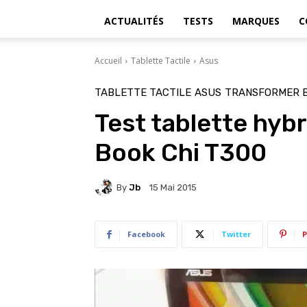
ACTUALITÉS
TESTS
MARQUES
C
Accueil
Tablette Tactile
Asus
TABLETTE TACTILE
ASUS
TRANSFORMER B
Test tablette hyb
Book Chi T300
By
Jb
15 Mai 2015
Facebook
Twitter
P