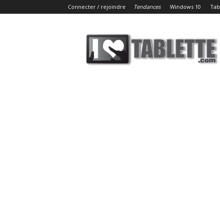
Connecter / rejoindre
Tendances
Windows 10
Tab
iLoveTablette.com