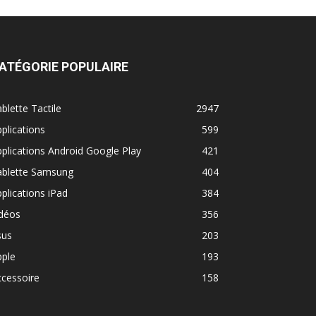
ATÉGORIE POPULAIRE
blette Tactile
2947
plications
599
plications Android Google Play
421
ablette Samsung
404
plications iPad
384
idéos
356
sus
203
pple
193
cessoire
158