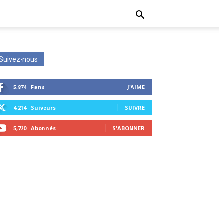
Suivez-nous
5,874
Fans
J'AIME
4,214
Suiveurs
SUIVRE
5,720
Abonnés
S'ABONNER