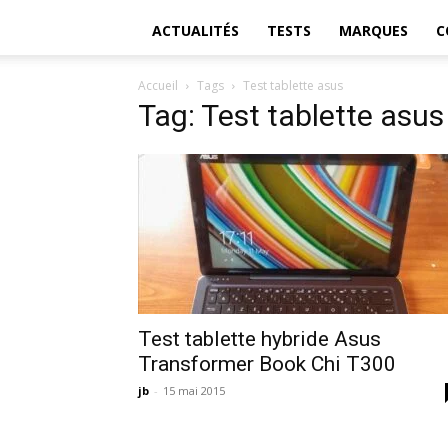
ACTUALITÉS
TESTS
MARQUES
C
Accueil
Tags
Test tablette asus
Tag: Test tablette asus
Test tablette hybride Asus
Transformer Book Chi T300
jb
-
15 mai 2015