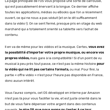
La page principale de l’OS vous propose une sorte de carrousel,
qui est passablement énervant à la longue. Ce dernier affiche
toutes les applications, médias ou eBooks que l’on a récemment
ouvert, ce qui ne nous a pas séduit (et on le dit suffisamment
dans la vidéo !). On se sent fermé, presque pris en otage du web
marchand qui a totalement orienté sa tablette vers l’achat de
contenu.
Il en va de même pour les vidéos et la musique. Certes,
vous avez
la possibilité d’importer votre propre musique, ou encore vos
propres vidéos,
mais gare à la compatibilité ! Si d’un point de vu
musical à peu près tout passe, ce n’est pas la même histoire
pour
la vidéo qui ne lit pas certains formats,
ou mal. Pour finir, la
partie « offre vidéo » n’est pour l’heure pas disponible en France,
donc aucun intérêt.
Vous l’aurez compris, cet OS développé en interne par Amazon
n’est pas là pour vous faciliter la vie, et est juste orienté dans le
but de vous faire dépenser votre argent dans des contenus
payants,
le pire OS que nous avons pu tester à ce jour.