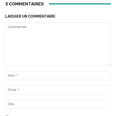
3 COMMENTAIRES
LAISSER UN COMMENTAIRE
Commenter
:
No
:*
Ema
:*
Sit
: