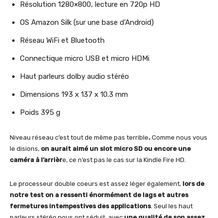
Résolution 1280×800, lecture en 720p HD
OS Amazon Silk (sur une base d’Android)
Réseau WiFi et Bluetooth
Connectique micro USB et micro HDMi
Haut parleurs dolby audio stéréo
Dimensions 193 x 137 x 10.3 mm
Poids 395 g
Niveau réseau c’est tout de même pas terrible
.
Comme nous vous
le disions,
on aurait aimé un slot micro SD ou encore une
caméra à l’arrièr
e, ce n’est pas le cas sur la Kindle Fire HD.
Le processeur double coeurs est assez léger également,
lors de
notre test on a ressenti énormément de lags et autres
fermetures intempestives des applications
. Seul les haut
parleurs stéréo nous ont séduit, avec
une qualité de son assez