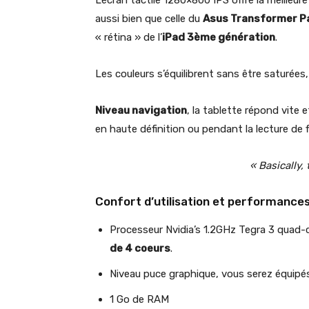
L’écran tactile 1280×800 IPS offre la meilleur
aussi bien que celle du
Asus Transformer Pa
« rétina » de l’
iPad 3ème génération
.
Les couleurs s’équilibrent sans être saturées
Niveau navigation
, la tablette répond vite 
en haute définition ou pendant la lecture de 
« Basically,
Confort d’utilisation et performances
Processeur Nvidia’s 1.2GHz Tegra 3 quad-
de 4 coeurs
.
Niveau puce graphique, vous serez équipé
1 Go de RAM