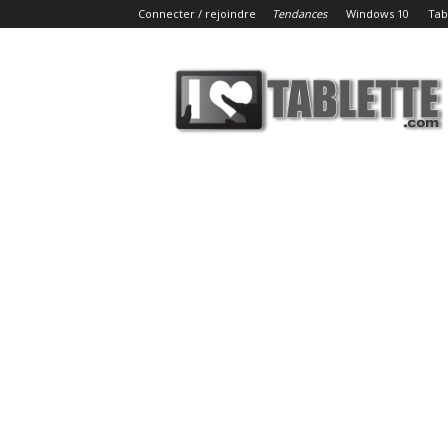
Connecter / rejoindre
Tendances
Windows 10
Tab
iLoveTablette.com