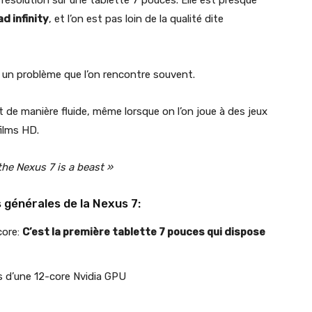
e résolution sur une tablette 7 pouces. Elle est presque
d infinity
, et l’on est pas loin de la qualité dite
, un problème que l’on rencontre souvent.
et de manière fluide, même lorsque on l’on joue à des jeux
films HD.
 the Nexus 7 is a beast »
 générales de la Nexus 7:
core:
C’est la première tablette 7 pouces qui dispose
s d’une 12-core Nvidia GPU