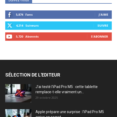
Suivez-nous
5,874
Fans
J'AIME
4,214
Suiveurs
SUIVRE
5,720
Abonnés
S'ABONNER
SÉLECTION DE L'EDITEUR
J’ai testé l’iPad Pro M5 : cette tablette
remplace-t-elle vraiment un...
29 octobre 2025
Apple prépare une surprise : l’iPad Pro M5