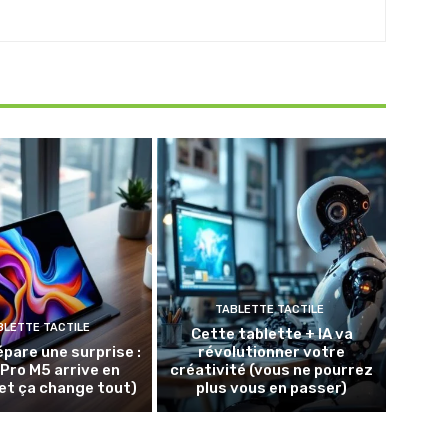
TABLETTE TACTILE
BLETTE TACTILE
Cette tablette + IA va
épare une surprise :
révolutionner votre
 Pro M5 arrive en
créativité (vous ne pourrez
et ça change tout)
plus vous en passer)