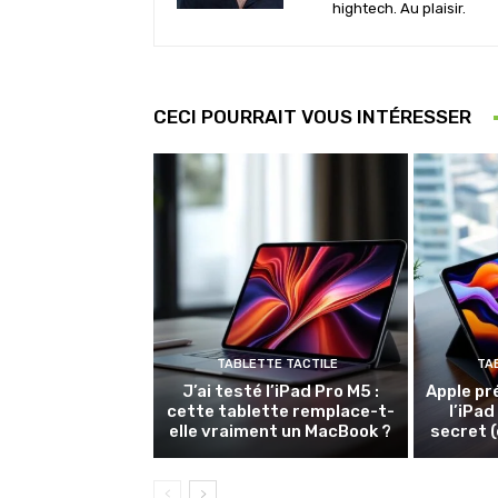
hightech. Au plaisir.
CECI POURRAIT VOUS INTÉRESSER
TABLETTE TACTILE
TA
J’ai testé l’iPad Pro M5 :
Apple pr
cette tablette remplace-t-
l’iPad
elle vraiment un MacBook ?
secret (