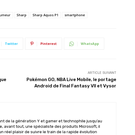
umeur
Sharp
Sharp Aquos P1
smartphone
Twitter
Pinterest
WhatsApp
ARTICLE SUIVANT
que
Pokémon GO, NBA Live Mobile, le portage
Android de Final Fantasy VII et Vysor
t de la génération Y et gamer et technophile jusqu’au
te, avant tout, une spécialiste des produits Microsoft, il
un réel plaisir de suivre le train de la rapide évolution