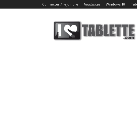
Connecter / rejoindre
Tendances
Windows 10
Tab
iLoveTablette.com