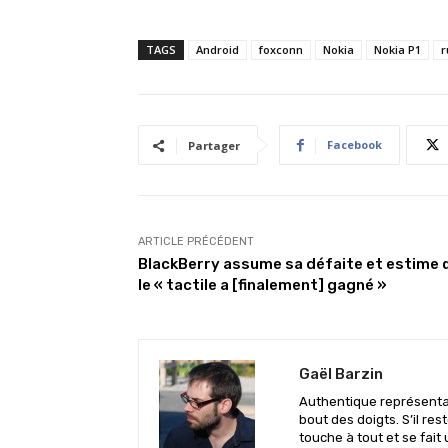
TAGS
Android
foxconn
Nokia
Nokia P1
r
Facebook
Partager
ARTICLE PRÉCÉDENT
BlackBerry assume sa défaite et estime 
le « tactile a [finalement] gagné »
Gaël Barzin
Authentique représentan
bout des doigts. S’il res
touche à tout et se fait 