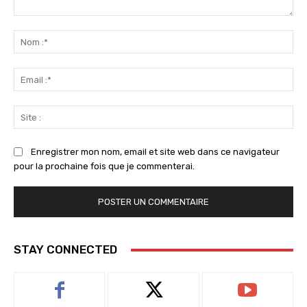
Commenter
:
No
:*
Ema
:*
Sit
:
Enregistrer mon nom, email et site web dans ce navigateur
pour la prochaine fois que je commenterai.
STAY CONNECTED