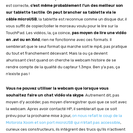
est correcte,
c’est même probablement l’un des meilleur son
sur tablette tactile
.
On peut brancher sa tablette via le
câble microUSB
, la tablette est reconnue comme un disque dur, il
vous suffit de copier/coller le morceau voulu pour le lire sur la
TouchPad. Les vidéos, la, ça coince,
pas moyen de lire une vidéo
en .avi ou en Xvid
, rien ne fonctionne avec ces formats. Il
semblerait que le seul format qui marche soit le mp4, pas pratique
du tout et franchement décevant. Mais la ou ça devient
ahurissant c’est quand on cherche la webcam histoire de se
rendre compte de la qualité du capteur 1.3mpx. Ben y’a pas, ça
n’existe pas !
Vous ne pouvez utiliser la webcam que lorsque vous
souhaitez faire un chat vidéo via skype
. Autrement dit, pas
moyen d’y accéder, pas moyen d’enregistrer quoi que ce soit avec
la webcam. Apres avoir contacté HP, il semblerait que ce soit
prévu pour la prochaine mise à jour,
on nous refait le coup de la
Motorola Xoom et son port microUSB qui n’était pas accessible
,
curieux ces constructeurs, ils intègrent des trucs qu’ils n’activent