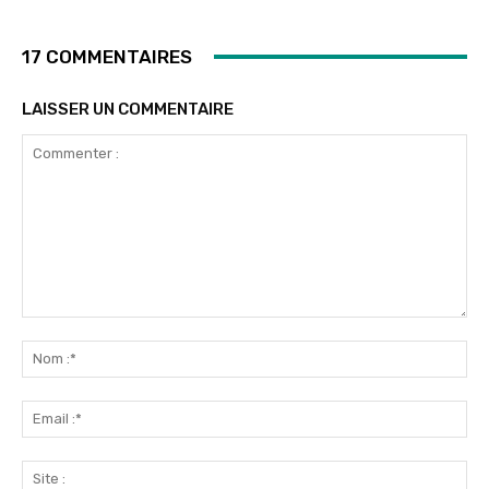
17 COMMENTAIRES
LAISSER UN COMMENTAIRE
Commenter
:
No
:*
Ema
:*
Sit