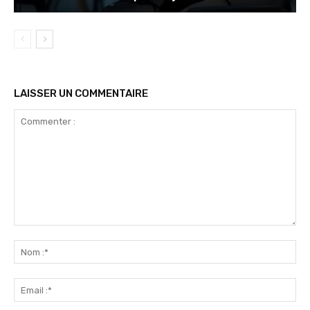
LAISSER UN COMMENTAIRE
Commenter
:
No
:*
Ema
:*