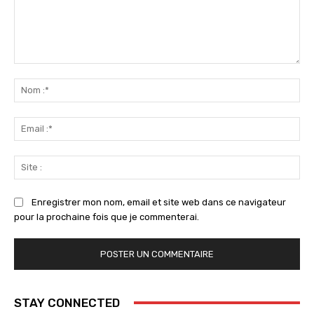
Commenter
:
No
:*
Ema
:*
Sit
:
Enregistrer mon nom, email et site web dans ce navigateur
pour la prochaine fois que je commenterai.
STAY CONNECTED