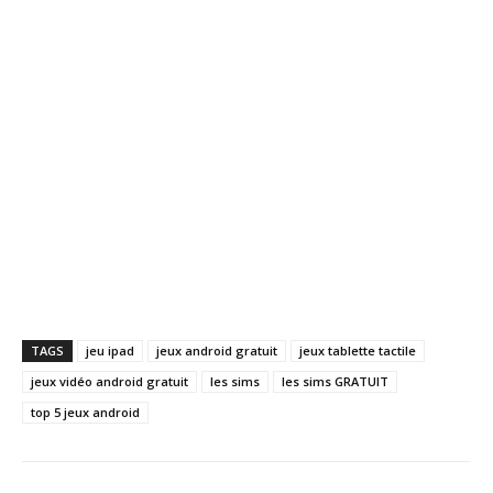
TAGS
jeu ipad
jeux android gratuit
jeux tablette tactile
jeux vidéo android gratuit
les sims
les sims GRATUIT
top 5 jeux android