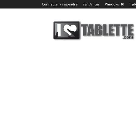
Connecter / rejoindre
Tendances
Windows 10
Tab
iLoveTablette.com