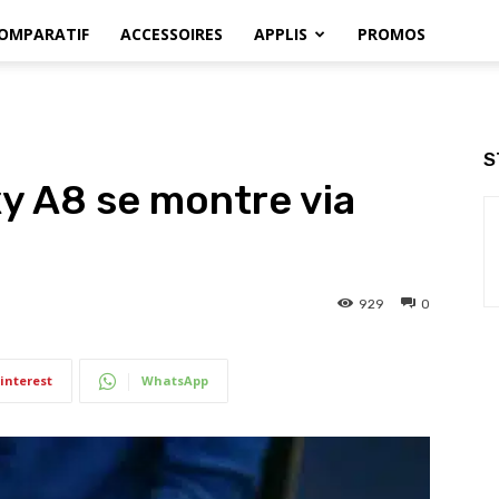
OMPARATIF
ACCESSOIRES
APPLIS
PROMOS
S
y A8 se montre via
929
0
interest
WhatsApp