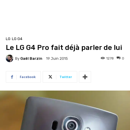
LG
LG G4
Le LG G4 Pro fait déjà parler de lui
By
Gaël Barzin
1278
0
19 Juin 2015
Facebook
Twitter