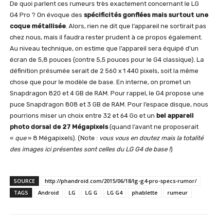
De quoi parlent ces rumeurs très exactement concernant le LG
G4 Pro ? On évoque des
spécificités gonflées mais surtout une
coque métallisée
. Alors, rien ne dit que l’appareil ne sortirait pas
chez nous, mais il faudra rester prudent à ce propos également.
Au niveau technique, on estime que l’appareil sera équipé d’un
écran de 5,8 pouces (contre 5,5 pouces pour le G4 classique). La
définition présumée serait de 2 560 x 1 440 pixels, soit la même
chose que pour le modèle de base. En interne, on promet un
Snapdragon 820 et 4 GB de RAM. Pour rappel, le G4 propose une
puce Snapdragon 808 et 3 GB de RAM. Pour l’espace disque, nous
pourrions miser un choix entre 32 et 64 Go et un
bel appareil
photo dorsal de 27 Mégapixels
(quand l’avant ne proposerait
«
que
» 8 Mégapixels). (Note :
vous vous en doutez mais la totalité
des images ici présentes sont celles du LG G4 de base !
)
SOURCE
http://phandroid.com/2015/06/18/lg-g4-pro-specs-rumor/
TAGS
Android
LG
LG G
LG G4
phablette
rumeur