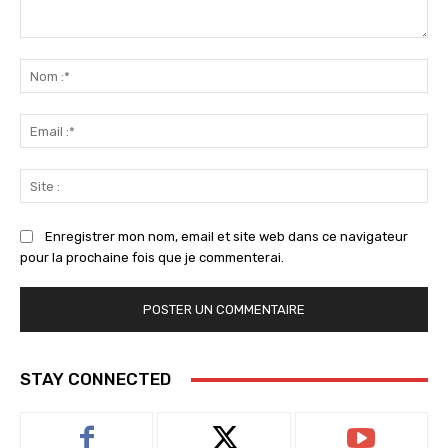
Commenter
:
No
:*
Ema
:*
Sit
:
Enregistrer mon nom, email et site web dans ce navigateur
pour la prochaine fois que je commenterai.
STAY CONNECTED