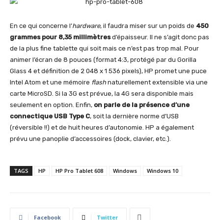
En ce qui concerne l’
hardware
, il faudra miser sur un poids de
450
grammes pour 8,35 millimètres
d’épaisseur. Il ne s’agit donc pas
de la plus fine tablette qui soit mais ce n’est pas trop mal. Pour
animer l’écran de 8 pouces (format 4:3, protégé par du Gorilla
Glass 4 et définition de 2 048 x 1 536 pixels), HP promet une puce
Intel Atom et une mémoire
flash
naturellement extensible via une
carte MicroSD. Si la 3G est prévue, la 4G sera disponible mais
seulement en option. Enfin,
on parle de la présence d’une
connectique USB Type C
, soit la dernière norme d’USB
(réversible !!) et de huit heures d’autonomie. HP a également
prévu une panoplie d’accessoires (dock, clavier, etc.).
TAGS
HP
HP Pro Tablet 608
Windows
Windows 10
Facebook
Twitter