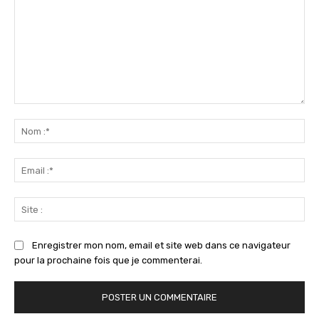
Commenter
:
No
:*
Ema
:*
Sit
:
Enregistrer mon nom, email et site web dans ce navigateur
pour la prochaine fois que je commenterai.