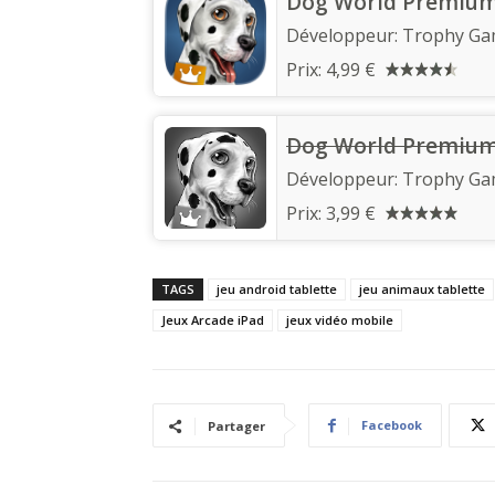
Dog World Premium
Développeur:
Trophy Ga
Prix:
4,99 €
Dog World Premium
Développeur:
Trophy Ga
Prix:
3,99 €
TAGS
jeu android tablette
jeu animaux tablette
Jeux Arcade iPad
jeux vidéo mobile
Facebook
Partager