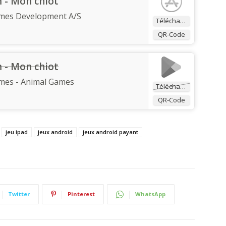
 - Mon chiot
mes Development A/S
Télécharger
QR-Code
 - Mon chiot
mes - Animal Games
Télécharger
QR-Code
jeu ipad
jeux android
jeux android payant
Twitter
Pinterest
WhatsApp