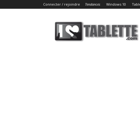
Connecter / rejoindre
Tendances
Windows 10
Tabl
iLoveTablette.com