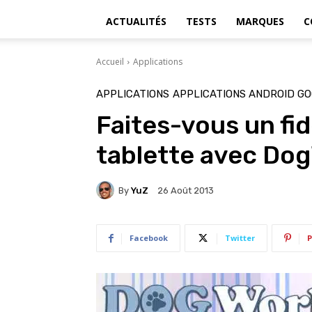
ACTUALITÉS
TESTS
MARQUES
C
Accueil
Applications
APPLICATIONS
APPLICATIONS ANDROID GO
Faites-vous un fi
tablette avec Do
By
YuZ
26 Août 2013
Facebook
Twitter
P