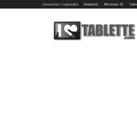
Connecter / rejoindre
Tendances
Windows 10
Tabl
iLoveTablette.com