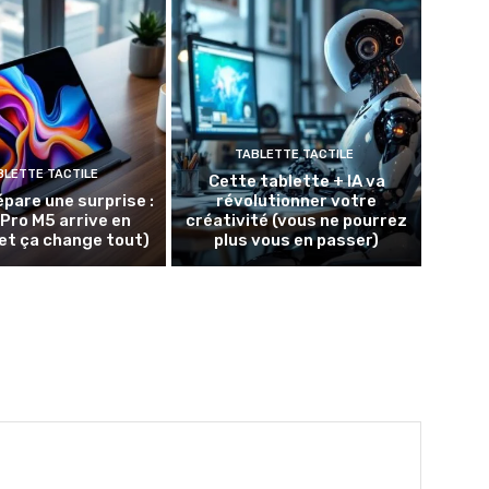
TABLETTE TACTILE
BLETTE TACTILE
Cette tablette + IA va
épare une surprise :
révolutionner votre
 Pro M5 arrive en
créativité (vous ne pourrez
et ça change tout)
plus vous en passer)