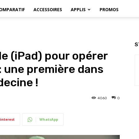
OMPARATIF
ACCESSOIRES
APPLIS
PROMOS
S
le (iPad) pour opérer
 : une première dans
decine !
4060
0
interest
WhatsApp