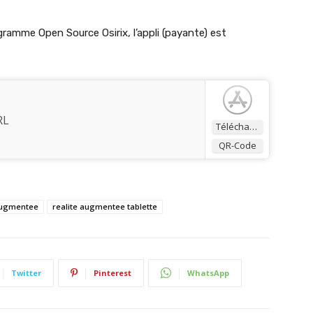
rogramme Open Source Osirix, l’appli (payante) est
RL
Télécharger
QR-Code
 augmentee
realite augmentee tablette
Twitter
Pinterest
WhatsApp