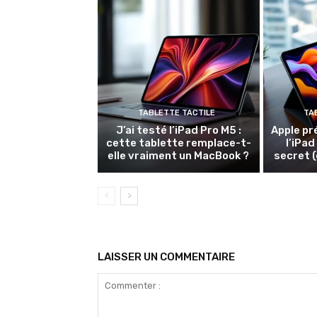
TABLETTE TACTILE
TA
J’ai testé l’iPad Pro M5 :
Apple pr
cette tablette remplace-t-
l’iPad
elle vraiment un MacBook ?
secret (
LAISSER UN COMMENTAIRE