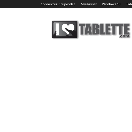
Connecter / rejoindre
Tendances
Windows 10
Tab
iLoveTablette.com